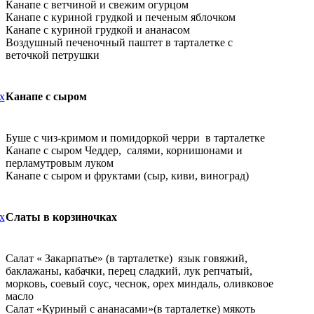
Канапе с ветчиной и свежим огурцом
Канапе с куриной грудкой и печеным яблочком
Канапе с куриной грудкой и ананасом
Воздушный печеночный паштет в тарталетке с
веточкой петрушки
х
Канапе с сыром
Буше с чиз-кримом и помидоркой черри в тарталетке
Канапе с сыром Чеддер, салями, корнишонами и
перламутровым луком
Канапе с сыром и фруктами (сыр, киви, виноград)
х
Слаты в корзиночках
Салат « Закарпатье» (в тарталетке) язык говяжий,
баклажаны, кабачки, перец сладкий, лук репчатый,
морковь, соевый соус, чеснок, орех миндаль, оливковое
масло
Салат «Куриный с ананасами»(в тарталетке) мякоть