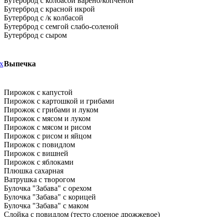
Бутерброд с колбасой варено/копченой
Бутерброд с красной икрой
Бутерброд с /к колбасой
Бутерброд с семгой слабо-соленой
Бутерброд с сыром
х
Выпечка
Пирожок с капустой
Пирожок с картошкой и грибами
Пирожок с грибами и луком
Пирожок с мясом и луком
Пирожок с мясом и рисом
Пирожок с рисом и яйцом
Пирожок с повидлом
Пирожок с вишней
Пирожок с яблоками
Плюшка сахарная
Ватрушка с творогом
Булочка "Забава" с орехом
Булочка "Забава" с корицей
Булочка "Забава" с маком
Слойка с повидлом (тесто слоеное дрожжевое)