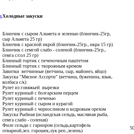
х
Холодные закуски
Блинчик с сыром Альмета и зеленью (блинчик-25гр,
сыр Альмета 25 гр)
Блинчик с красной икрой (блинчик-25гр., икра 15 гр)
Блинчик с семгой слабо - соленой (блинчик-25гр.,
семга с/сол 25 гр)
Блинный тортик с печеночным паштетом
Блинный тортик с творожным кремом
Завитки ветчинные (ветчина, сыр, майонез, яйцо)
Закуска "Мясное Ассорти" (ветчина, буженина, язык,
колбаса с/к)
Рулет из говяжьей вырезки
Рулет куриный с болгарским перцем
Рулет куриный с печенью
Рулет куриный с сыром и курагой
Рулет куриный с черносливом и кедровым орехом
Закуска Рыбная (исландская сельдь, масляная рыба,
семга слабо - соленая)
Филе сельди с гарниром (сельдь,картофель
50
отварной,зел. горошек,лук реп.,зелень)