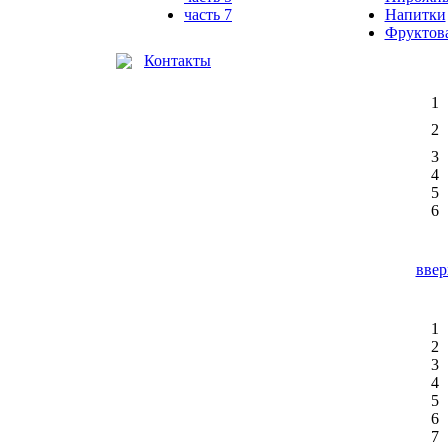
часть 7
Напитки
Фруктова
Контакты
1
2
3
4
5
6
ввер
1
2
3
4
5
6
7