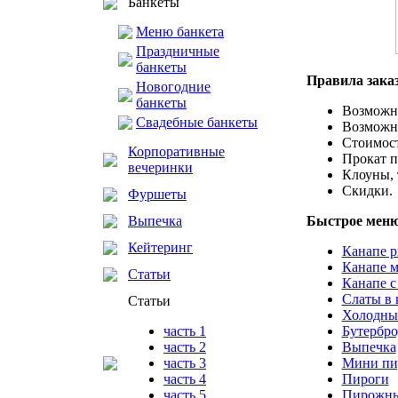
Банкеты
Меню банкета
Праздничные
банкеты
Правила зака
Новогодние
банкеты
Возможн
Свадебные банкеты
Возможно
Стоимост
Корпоративные
Прокат п
вечеринки
Клоуны, 
Скидки.
Фуршеты
Выпечка
Быстрое меню
Кейтеринг
Канапе 
Канапе 
Статьи
Канапе 
Слаты в 
Статьи
Холодные
часть 1
Бутербр
часть 2
Выпечка
часть 3
Мини пи
часть 4
Пироги
часть 5
Пирожн