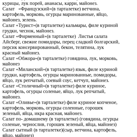
курицы, лук порей, ананасы, карри, майонез.
Салат «Французский»(в тарталетке) ветчина,
картофель, морковь, огурцы маринованные, яйцо,
майонез, зелень.
Салат «Турист»(в тарталетке) кальмары, филе куриной
грудки, чеснок, майонез.
Салат «Фирменный»(в тарталетке) Листья салата
Айсберг, свежие помидоры, перец сладкий болгарский,
персик консервированный, бекон, телятина, лук
красный майонез.
Салат «Обжора»(в тарталетке) говядина, лук, морковь,
майонез
Салат «Миланский»(в тарталетке) язык, филе куриной
грудки, картофель, огурцы маринованные, помидоры,
яйцо, лук репчатый, соевый соус, кетчуп, майонез.
Салат «Столичный»(в тарталетке) филе куриное,
картофель, огурцы соленые, яйцо, лук репчатый,
майонез.
Салат «Оливье»(в тарталетке) филе куриное копченое,
картофель, морковь, огурцы соленные, горошек
зеленый, яйца, икра красная, майонез.
Салат по- домашнему (в тарталетке) (говядина, огурцы
соленые, чернослив, горошек зеленый, яйца, майонез)
Салат сытный (в тарталетке)(сыр, ветчина, картофель,
яйцо, майонез)