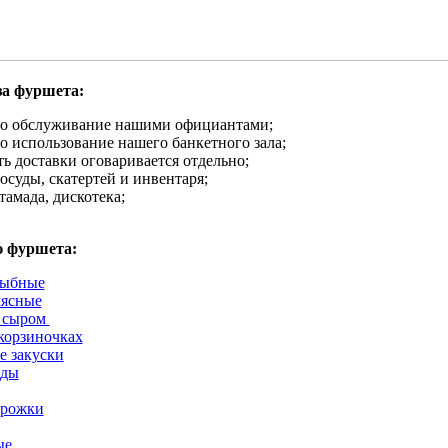
за фуршета:
о обслуживание нашими официантами;
 использование нашего банкетного зала;
ь доставки оговаривается отдельно;
осуды, скатертей и инвентаря;
тамада, дискотека;
 фуршета:
рыбные
мясные
с сыром
корзиночках
 закуски
оды
рожки
ые