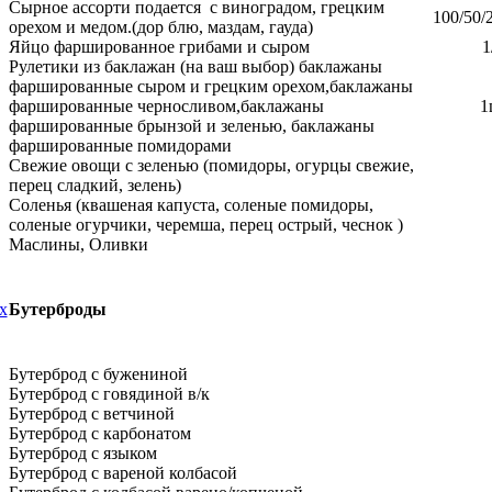
Сырное ассорти подается с виноградом, грецким
100/
орехом и медом.(дор блю, маздам, гауда)
Яйцо фаршированное грибами и сыром
1
Рулетики из баклажан (на ваш выбор) баклажаны
фаршированные сыром и грецким орехом,баклажаны
фаршированные черносливом,баклажаны
1
фаршированные брынзой и зеленью, баклажаны
фаршированные помидорами
Свежие овощи с зеленью (помидоры, огурцы свежие,
перец сладкий, зелень)
Соленья (квашеная капуста, соленые помидоры,
соленые огурчики, черемша, перец острый, чеснок )
Маслины, Оливки
х
Бутерброды
Бутерброд с бужениной
Бутерброд с говядиной в/к
Бутерброд с ветчиной
Бутерброд с карбонатом
Бутерброд с языком
Бутерброд с вареной колбасой