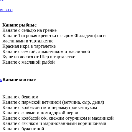
я ваза
Канапе рыбные
Канапе с сельдю на гренке
Канапе Тигровая креветка с сыром Филадельфия и
маслинами в тарталкетке
Красная икра в тарталетке
Канапе с семгой, лимончиком и маслинкой
Буше из лосося от Шер в тарталетке
Канапе с масляной рыбой
х
Канапе мясные
Канапе с беконом
Канапе с пармской ветчиной (ветчина, сыр, дыня)
Канапе с колбасой с/к и перламутровым луком
Канапе с салями и помидоркой черри
Канапе с колбасой с/к, свежим огурчиком и маслинкой
Канапе с язычком и маринованными корнишонами
Канапе с бужениной