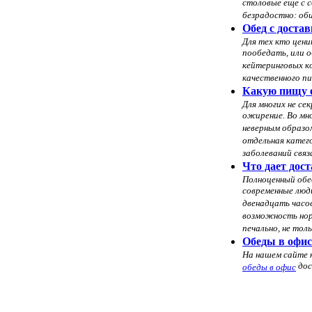
столовые еще с с
безрадостно: оби
Обед с доста
Для тех кто цени
пообедать, или 
кейтеринговых к
качественного пи
Какую пищу е
Для многих не се
ожирение. Во мно
неверным образо
отдельная катег
заболеваний свя
Что дает дост
Полноценный обе
современные люд
двенадцать часов
возможность нор
печально, не тол
Обеды в офис
На нашем сайте 
дос
обеды в офис