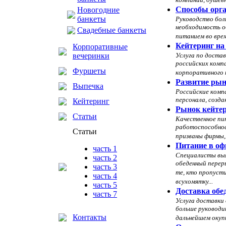
компании, душевн
Способы орга
Новогодние
банкеты
Руководство бол
необходимость о
Свадебные банкеты
питанием во врем
Кейтеринг на
Корпоративные
вечеринки
Услуга по достав
российских комп
Фуршеты
корпоративного п
Развитие рын
Выпечка
Российские комп
персонала, созда
Кейтеринг
Рынок кейтер
Статьи
Качественное пи
работоспособнос
Статьи
призваны фирмы,
Питание в офи
часть 1
Специалисты выя
часть 2
обеденный переры
часть 3
те, кто пропусти
часть 4
всухомятку...
часть 5
Доставка обе
часть 7
Услуга доставки 
больше руководи
Контакты
дальнейшем окуп