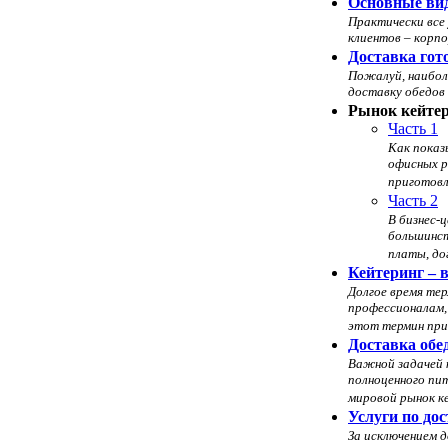
Основные вид
Практически все 
клиентов – корпо
Доставка гот
Пожалуй, наибол
доставку обедов 
Рынок кейтер
Часть 1
Как показ
офисных р
приготовл
Часть 2
В бизнес-
большинст
платы, до
Кейтеринг – 
Долгое время тер
профессионалам,
этот термин при
Доставка обед
Важной задачей 
полноценного пит
мировой рынок ке
Услуги по дос
За исключением д