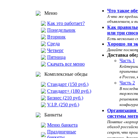
Что такое обе
Меню
А что же предла
объявлением, и вы
Как это работает?
Как правильн
Понедельник
или три спос
Вторник
Есть несколько 
Среда
Хорошо ли эк
Давайте посмотри
Четверг
Доставка обе
Пятница
Часть 1
Скачать все меню
Кейтеринг
привычным
Комплексные обеды
в России,
Часть 2
Стандарт (150 руб.)
В последн
Стандарт+ (180 руб.)
торжеств
Бизнес (210 руб.)
решениями
V.I.P. (250 руб.)
конфигура
Организация 
Банкеты
системы моти
Понятие «корпор
Меню банкета
обиход российск
Праздничные
секрет, что про
банкеты