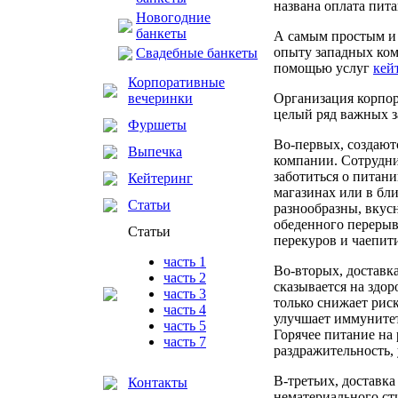
названа оплата пита
Новогодние
банкеты
А самым простым и 
опыту западных ком
Свадебные банкеты
помощью услуг
кей
Корпоративные
Организация корпор
вечеринки
целый ряд важных з
Фуршеты
Во-первых, создают
Выпечка
компании. Сотрудни
заботиться о питан
Кейтеринг
магазинах или в бл
Статьи
разнообразны, вкус
обеденного перерыв
Статьи
перекуров и чаепити
часть 1
Во-вторых, доставк
часть 2
сказывается на здо
часть 3
только снижает рис
часть 4
улучшает иммунитет
часть 5
Горячее питание на
часть 7
раздражительность,
В-третьих, доставка
Контакты
нематериального ст