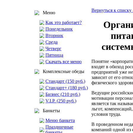
Вернуться к списку 
Меню
Орган
Как это работает?
Понедельник
пита
Вторник
Среда
систем
Четверг
Пятница
Понятие «корпорати
Скачать все меню
входят в обиход ро
Комплексные обеды
предприятий уже не 
зависит от его отн
Стандарт (150 руб.)
физического здоровь
Стандарт+ (180 руб.)
Ведущие российски
Бизнес (210 руб.)
мотивации персона
V.I.P. (250 руб.)
является так называ
льгот, компенсаций
Банкеты
условия труда.
Меню банкета
В проведенном неда
Праздничные
компаний одной из 
банкеты