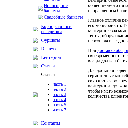
кейтеринговые комп
общественного пита
Новогодние
направлением бизне
банкеты
Свадебные банкеты
Главное отличие ке
его мобильности. Е
Корпоративные
кейтеринговая комп
вечеринки
тенты, оборудовани
Фуршеты
персонала выездног
Выпечка
При
доставке обедо
своевременность та
Кейтеринг
всегда должен быть
Статьи
Для доставки горячи
Статьи
герметичные контейн
сохраняться во вре
часть 1
кейтеринга, должна
часть 2
чтобы иметь возмо
часть 3
количества клиенто
часть 4
часть 5
часть 7
Контакты