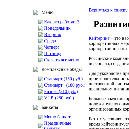
Вернуться к списку 
Меню
Развити
Как это работает?
Понедельник
Вторник
Кейтеринг
– это на
Среда
корпоративных меро
Четверг
корпоративного пит
Пятница
Российские компан
Скачать все меню
персонала, создани
Комплексные обеды
Для руководства пр
производительность
Стандарт (150 руб.)
построенной систем
Стандарт+ (180 руб.)
правильном питании
Бизнес (210 руб.)
V.I.P. (250 руб.)
Большое значение п
положительного им
Банкеты
организованных ко
Меню банкета
В этих условиях воз
Праздничные
время кейтеринг-ус
банкеты