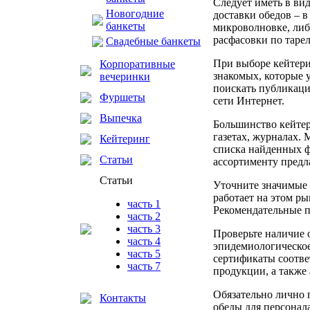
Следует иметь в ви
Новогодние
доставки обедов – в
банкеты
микроволновке, либ
расфасовки по таре
Свадебные банкеты
При выборе кейтер
Корпоративные
знакомых, которые 
вечеринки
поискать публикаци
Фуршеты
сети Интернет.
Выпечка
Большинство кейте
газетах, журналах.
Кейтеринг
списка найденных ф
Статьи
ассортименту предл
Статьи
Уточните значимые 
работает на этом р
часть 1
Рекомендательные 
часть 2
часть 3
Проверьте наличие 
часть 4
эпидемиологическо
часть 5
сертификаты соотве
часть 7
продукции, а также
Обязательно лично 
Контакты
обеды для персонал