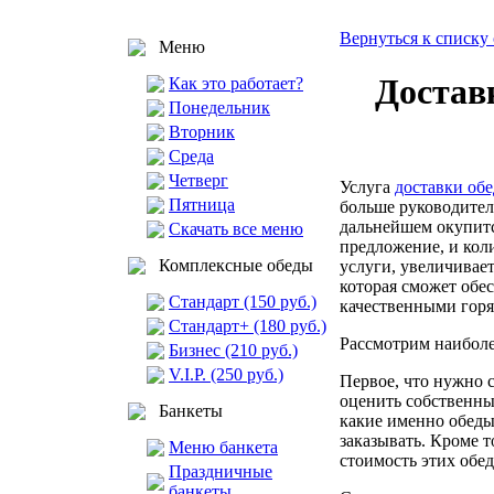
Вернуться к списку 
Меню
Достав
Как это работает?
Понедельник
Вторник
Среда
Четверг
Услуга
доставки обе
Пятница
больше руководител
дальнейшем окупитс
Скачать все меню
предложение, и кол
Комплексные обеды
услуги, увеличивае
которая сможет обе
Стандарт (150 руб.)
качественными горя
Стандарт+ (180 руб.)
Рассмотрим наибол
Бизнес (210 руб.)
V.I.P. (250 руб.)
Первое, что нужно с
оценить собственны
Банкеты
какие именно обеды
заказывать. Кроме 
Меню банкета
стоимость этих обед
Праздничные
банкеты