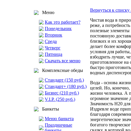
Вернуться к списку 
Меню
Чистая вода в прир
Как это работает?
реже, а потребност
Понедельник
полезные элементы 
Вторник
постоянную доставку
близких и их хорош
Среда
делает более комфо
Четверг
условия для работы
Пятница
взбодрить лучше, че
Скачать все меню
приготовленное на 
быстро приготовит
Комплексные обеды
водных диспенсеров
Стандарт (150 руб.)
Вода - основа жизн
Стандарт+ (180 руб.)
целей. Но, конечно,
Бизнес (210 руб.)
жизни человека. А 
огромное значение 
V.I.P. (250 руб.)
Значимость H20 для
Банкеты
Издревле воде прип
благодаря современ
Меню банкета
энергетическое зна
богатого творческо
Праздничные
сказку, в которой в
банкеты