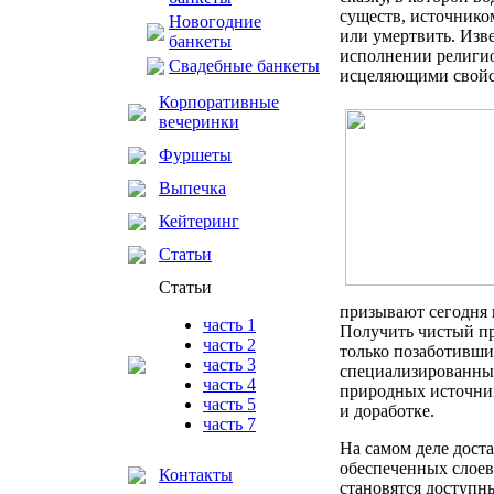
существ, источнико
Новогодние
или умертвить. Изве
банкеты
исполнении религио
Свадебные банкеты
исцеляющими свойс
Корпоративные
вечеринки
Фуршеты
Выпечка
Кейтеринг
Статьи
Статьи
призывают сегодня г
часть 1
Получить чистый пр
часть 2
только позаботивши
часть 3
специализированны
часть 4
природных источник
часть 5
и доработке.
часть 7
На самом деле доста
обеспеченных слоев
Контакты
становятся доступн