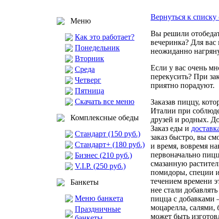
Вернуться к списку 
Меню
Вы решили отобедат
Как это работает?
вечеринка? Для вас 
Понедельник
неожиданно нагрянул
Вторник
Если у вас очень мн
Среда
перекусить? При за
Четверг
приятно порадуют.
Пятница
Скачать все меню
Заказав пиццу, кот
Италии при соблюде
Комплексные обеды
друзей и родных. До
Заказ еды и
доставк
Стандарт (150 руб.)
заказ быстро, вы с
Стандарт+ (180 руб.)
и время, вовремя на
первоначально пицц
Бизнес (210 руб.)
смазанную раститель
V.I.P. (250 руб.)
помидоры, специи и
течением времени э
Банкеты
нее стали добавлять 
Меню банкета
пицца с добавками 
моцарелла, салями,
Праздничные
может быть изготовл
банкеты