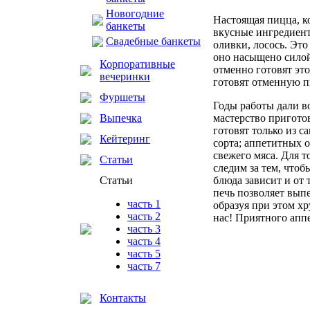
Новогодние
Настоящая пицца, ко
банкеты
вкусные ингредиент
Свадебные банкеты
оливки, лосось. Эт
оно насыщено силой 
Корпоративные
отменно готовят эт
вечеринки
готовят отменную п
Фуршеты
Годы работы дали 
Выпечка
мастерство пригото
готовят только из 
Кейтеринг
сорта; аппетитных 
свежего мяса. Для 
Статьи
следим за тем, что
Статьи
блюда зависит и от
печь позволяет вып
часть 1
образуя при этом х
часть 2
нас! Приятного апп
часть 3
часть 4
часть 5
часть 7
Контакты