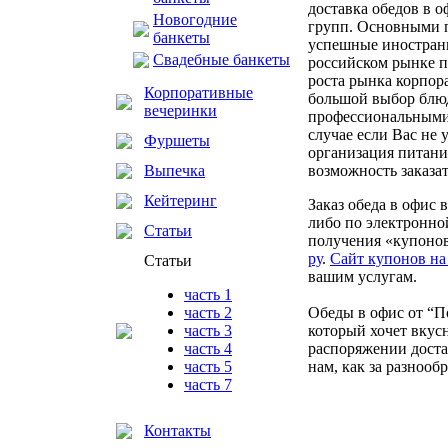
доставка обедов в о
Новогодние
групп. Основными п
банкеты
успешные иностранн
Свадебные банкеты
российском рынке п
роста рынка корпор
Корпоративные
большой выбор блюд
вечеринки
профессиональными
случае если Вас не 
Фуршеты
организация питани
возможность заказат
Выпечка
Кейтеринг
Заказ обеда в офис
либо по электронно
Статьи
получения «купонов 
ру
.
Сайт купонов на
Статьи
вашим услугам.
часть 1
Обеды в офис от “По
часть 2
который хочет вкусн
часть 3
распоряжении дост
часть 4
нам, как за разнооб
часть 5
часть 7
Контакты