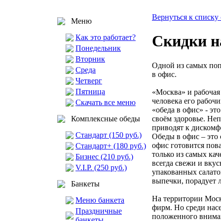
Вернуться к списку 
Меню
Скидки н
Как это работает?
Понедельник
Вторник
Одной из самых поп
Среда
в офис.
Четверг
Пятница
«Москва» и рабочая
человека его рабоч
Скачать все меню
«обеда в офис» - эт
своём здоровье. Не
Комплексные обеды
приводят к дискомф
Стандарт (150 руб.)
Обеды в офис – это
офис готовится пов
Стандарт+ (180 руб.)
только из самых ка
Бизнес (210 руб.)
всегда свежи и вку
V.I.P. (250 руб.)
упакованных салато
выпечки, порадует 
Банкеты
На территории Моск
Меню банкета
фирм. Но среди нас
Праздничные
положенного внима
банкеты