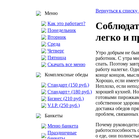
Вернуться к списку 
Меню
Соблюдат
Как это работает?
Понедельник
легко и п
Вторник
Среда
Четверг
Утро добрым не быв
Пятница
работник. С утра мн
спать. Поэтому завт
Скачать все меню
работу налегке. Одн
Комплексные обеды
конце концов, мысл
Хорошо, если имеетс
Стандарт (150 руб.)
Неплохо, если непо
хорошей кухней. Но
Стандарт+ (180 руб.)
готовыми пирожкам
Бизнес (210 руб.)
собственное здоровь
V.I.P. (250 руб.)
доставка обедов пр
проблем, связанных
Банкеты
Почему руководител
Меню банкета
работоспособность 
Праздничные
о еде, они полност
банкеты