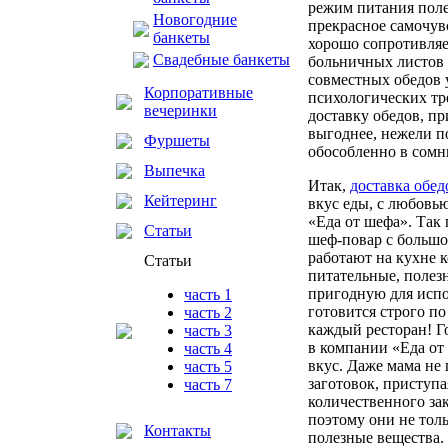
режим питания поле
Новогодние
прекрасное самочув
банкеты
хорошо сопротивляе
Свадебные банкеты
больничных листов 
совместных обедов 
Корпоративные
психологических тр
вечеринки
доставку обедов, пр
выгоднее, нежели п
Фуршеты
обособленно в сомн
Выпечка
Итак,
доставка обед
Кейтеринг
вкус еды, с любовь
«Еда от шефа». Так 
Статьи
шеф-повар с большо
работают на кухне к
Статьи
питательные, полез
пригодную для испол
часть 1
готовится строго по
часть 2
каждый ресторан! Г
часть 3
в компании «Еда от
часть 4
вкус. Даже мама не
часть 5
заготовок, приступ
часть 7
количественного за
поэтому они не толь
Контакты
полезные вещества.