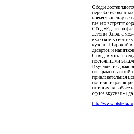
Обеды доставляются
переоборудованных 
время транспорт с 
где его встретят о
Обед «Еда от шефа
детства блюд, а мо
включать в себя из
кухонь. Широкий вы
десертов и напитко
Отведав хоть раз е
постоянными заказч
Вкусные по-домашн
поварами высокой к
привлекательная це
постоянно расширяе
питания на работе и
офисе вкусная «Еда
http://www.otshefa.ru