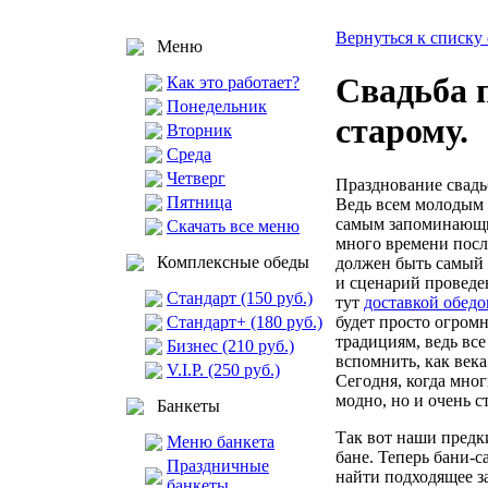
Вернуться к списку 
Меню
Свадьба 
Как это работает?
Понедельник
старому.
Вторник
Среда
Четверг
Празднование свадь
Пятница
Ведь всем молодым 
самым запоминающи
Скачать все меню
много времени посл
Комплексные обеды
должен быть самый
и сценарий проведе
Стандарт (150 руб.)
тут
доставкой обедо
будет просто огромн
Стандарт+ (180 руб.)
традициям, ведь вс
Бизнес (210 руб.)
вспомнить, как века
V.I.P. (250 руб.)
Сегодня, когда мног
модно, но и очень с
Банкеты
Так вот наши предк
Меню банкета
бане. Теперь бани-
Праздничные
найти подходящее за
банкеты