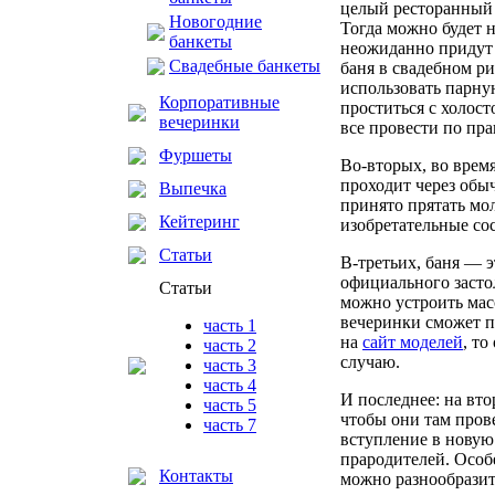
целый ресторанный 
Новогодние
Тогда можно будет н
банкеты
неожиданно придут 
Свадебные банкеты
баня в свадебном ри
использовать парну
Корпоративные
проститься с холос
вечеринки
все провести по пра
Фуршеты
Во-вторых, во врем
проходит через обыч
Выпечка
принято прятать мол
Кейтеринг
изобретательные со
Статьи
В-третьих, баня — 
официального застол
Статьи
можно устроить мас
вечеринки сможет п
часть 1
на
сайт моделей
, то
часть 2
случаю.
часть 3
часть 4
И последнее: на вто
часть 5
чтобы они там про
часть 7
вступление в новую 
прародителей. Особ
Контакты
можно разнообразит